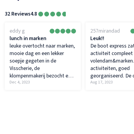
32 Reviews
4.8
eddy g
257mirandad
lunch in marken
Leuk!!
leuke overtocht naar marken,
De boot express zat
mooie dag en een lekker
activiteit compleet
soepje gegeten in de
volendam&marken.
Visscherie, de
activiteiten, goed
klompenmakerij bezocht en
georganiseerd. De 
Dec 4, 2023
Aug 17, 2023
ook even gaan wandelen op
naar marken duurde
de dijk
uur. Fijne tocht. R
gewandeld op Mark
geluncht. Leuk om 