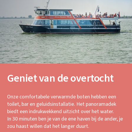
Geniet van de overtocht
Onze comfortabele verwarmde boten hebben een
toilet, bar en geluidsinstallatie. Het panoramadek
biedt een indrukwekkend uitzicht over het water.
In 30 minuten ben je van de ene haven bij de ander, je
zou haast willen dat het langer duurt.