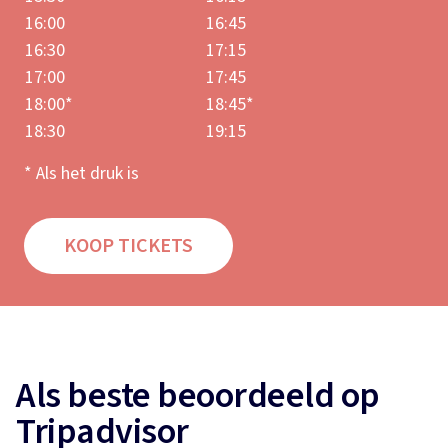
16:00
16:45
16:30
17:15
17:00
17:45
18:00*
18:45*
18:30
19:15
* Als het druk is
KOOP TICKETS
Als beste beoordeeld op
Tripadvisor