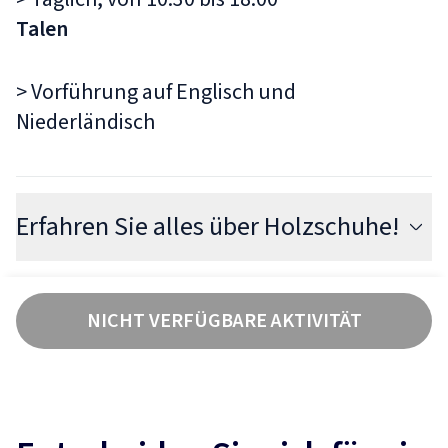
Talen
> Vorführung auf Englisch und
Niederländisch
Erfahren Sie alles über Holzschuhe!
Auf Marken können Sie die einzige
NICHT VERFÜGBARE AKTIVITÄT
dampfbetriebene Holzschuhfabrik der Welt
besichtigen, in der Holzschuhe noch immer
nach einer mehr als 100 Jahre alten
Tradition hergestellt werden. In der