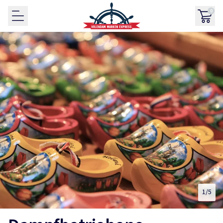
0
1
/5