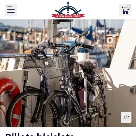
0
1
/2