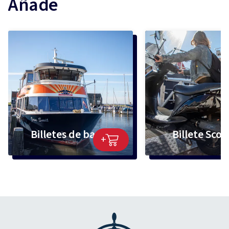
Añade
Billetes de barco
Billete Scoo
+