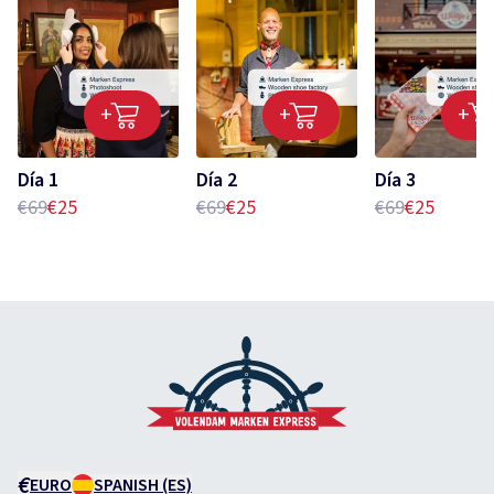
+
+
+
Día 1
Día 2
Día 3
€69
€25
€69
€25
€69
€25
€
EURO
SPANISH (ES)