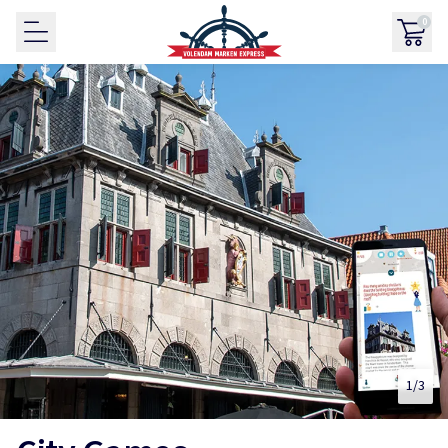
0
1
/3