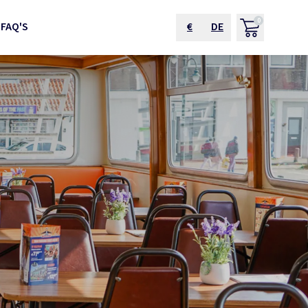
0
S
FAQ'S
€
DE