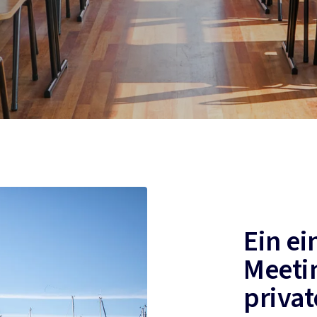
Ein ei
Meeti
priva