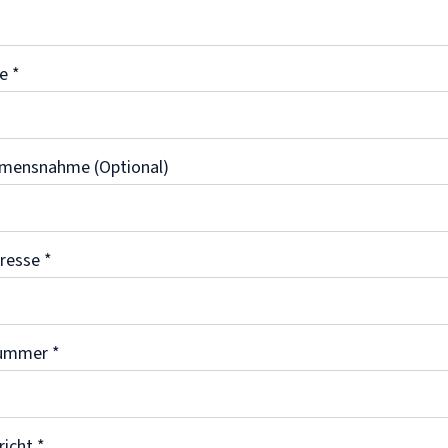
me
*
mensnahme (Optional)
dresse
*
nummer
*
richt
*